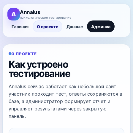
AnnaIus
A
психологическое тестирование
Главная
О проекте
Данные
Админка
О ПРОЕКТЕ
Как устроено
тестирование
AnnaIus сейчас работает как небольшой сайт:
участник проходит тест, ответы сохраняются в
базе, а администратор формирует отчет и
управляет результатами через закрытую
панель.